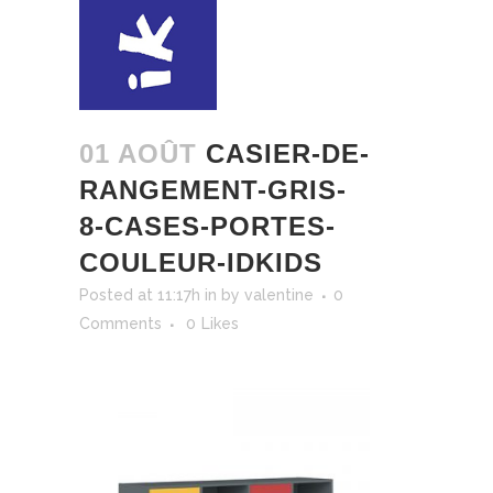
01 AOÛT
CASIER-DE-
RANGEMENT-GRIS-
8-CASES-PORTES-
COULEUR-IDKIDS
Posted at 11:17h
in
by
valentine
0
Comments
0
Likes