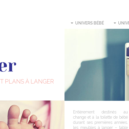
UNIVERS BÉBÉ
UNIV
er
T PLANS À LANGER
Entièrement destinés au
change et à la toilette de bébé
durant ses premières années,
les meubles à langer – table