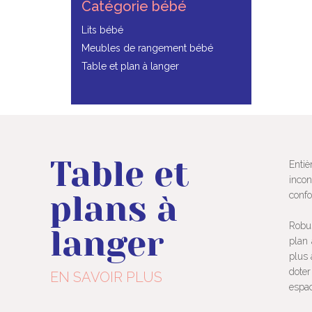
Catégorie bébé
Lits bébé
Meubles de rangement bébé
Table et plan à langer
Table et
Entiè
incon
plans à
confor
Robus
langer
plan 
plus 
doter
EN SAVOIR PLUS
espac