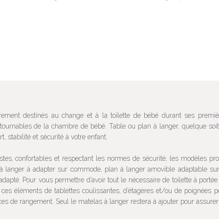
rement destinés au change et à la toilette de bébé durant ses premi
tournables de la chambre de bébé. Table ou plan à langer, quelque soit l
t, stabilité et sécurité à votre enfant.
tes, confortables et respectant les normes de sécurité, les modèles prop
à langer à adapter sur commode, plan à langer amovible adaptable sur 
adapté. Pour vous permettre d’avoir tout le nécessaire de toilette à port
 ces éléments de tablettes coulissantes, d’étagères et/ou de poignées p
es de rangement. Seul le matelas à langer restera à ajouter pour assurer 