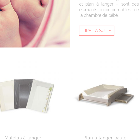
et plan à langer – sont des
éléments incontournables de
la chambre de bébé.
LIRE LA SUITE
Matelas à langer
Plan à langer paule