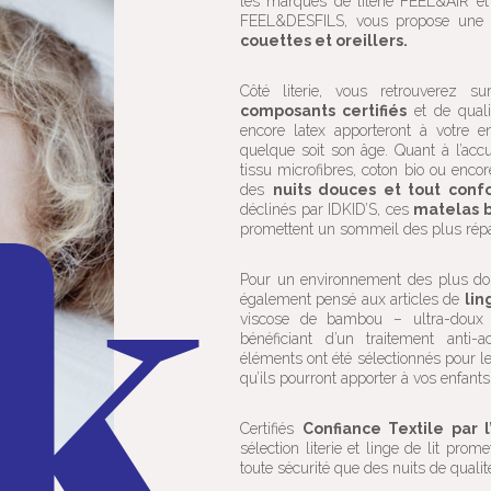
les marques de literie FEEL&AIR e
FEEL&DESFILS, vous propose un
couettes et oreillers.
Côté literie, vous retrouverez
composants certifiés
et de quali
encore latex apporteront à votre 
quelque soit son âge. Quant à l’accu
tissu microfibres, coton bio ou enc
des
nuits douces et tout confo
déclinés par IDKID’S, ces
matelas b
promettent un sommeil des plus répa
Pour un environnement des plus dou
également pensé aux articles de
lin
viscose de bambou – ultra-doux e
bénéficiant d’un traitement anti-a
éléments ont été sélectionnés pour le
qu’ils pourront apporter à vos enfants
Certifiés
Confiance Textile par 
sélection literie et linge de lit pro
toute sécurité que des nuits de qualit