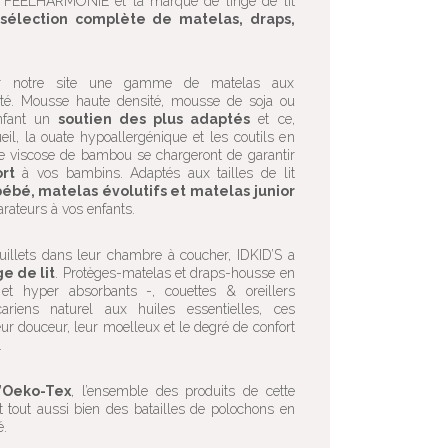
t FEELHARMONIE et la marque de linge de lit
e
sélection complète de matelas, draps,
 sur notre site une gamme de matelas aux
té. Mousse haute densité, mousse de soja ou
enfant un
soutien des plus adaptés
et ce,
eil, la ouate hypoallergénique et les coutils en
ore viscose de bambou se chargeront de garantir
rt
à vos bambins. Adaptés aux tailles de lit
ébé, matelas évolutifs et matelas junior
rateurs à vos enfants.
illets dans leur chambre à coucher, IDKID’S a
ge de lit
. Protèges-matelas et draps-housse en
t hyper absorbants -, couettes & oreillers
cariens naturel aux huiles essentielles, ces
ur douceur, leur moelleux et le degré de confort
.
l’Oeko-Tex
, l’ensemble des produits de cette
met tout aussi bien des batailles de polochons en
é.