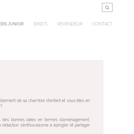
ERS JUNIOR
IDKID’S
REVENDEUR
CONTACT
meublement de sa chambre d’enfant et vous êtes en
 ?
us des bonnes idées en termes d’aménagement,
 rédaction s’enthousiasme à épingler et partager