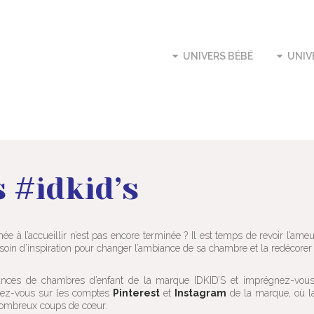
UNIVERS BÉBÉ
UNIV
 #idkid’s
ée à l’accueillir n’est pas encore terminée ? Il est temps de revoir l’a
in d’inspiration pour changer l’ambiance de sa chambre et la redécorer
mbiances de chambres d’enfant de la marque IDKID’S et imprégnez-vo
ndez-vous sur les comptes
Pinterest
et
Instagram
de la marque, où la
s nombreux coups de cœur.