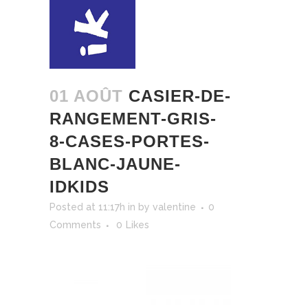
01 AOÛT
CASIER-DE-
RANGEMENT-GRIS-
8-CASES-PORTES-
BLANC-JAUNE-
IDKIDS
Posted at 11:17h
in
by
valentine
0
Comments
0
Likes