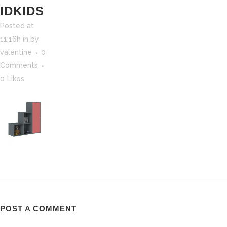
IDKIDS
Posted at
11:16h
in
by
valentine
0
Comments
0
Likes
POST A COMMENT