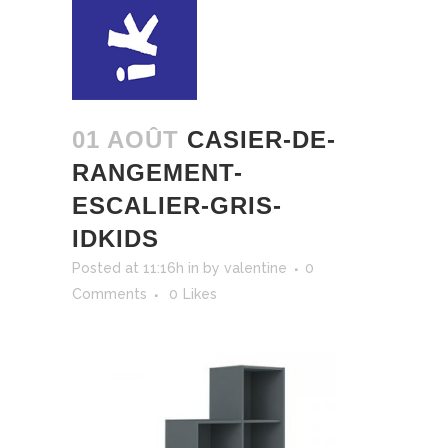
01 AOÛT
CASIER-DE-
RANGEMENT-
ESCALIER-GRIS-
IDKIDS
Posted at 11:16h
in
by
valentine
0
Comments
0
Likes