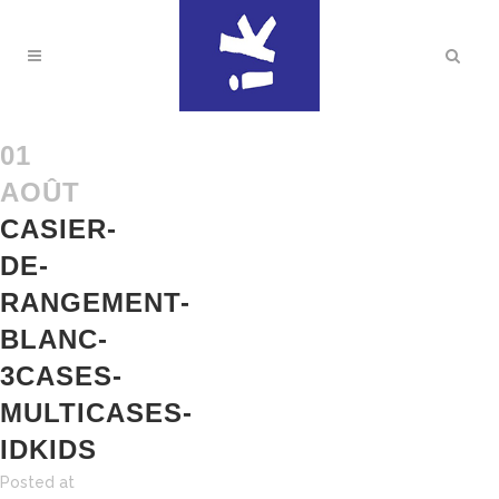
01
AOÛT
CASIER-
DE-
RANGEMENT-
BLANC-
3CASES-
MULTICASES-
IDKIDS
Posted at