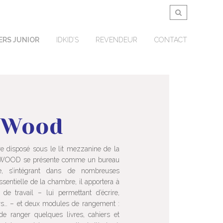
ERS JUNIOR
IDKID’S
REVENDEUR
CONTACT
 Wood
e disposé sous le lit mezzanine de la
u WOOD se présente comme un bureau
e, s’intégrant dans de nombreuses
sentielle de la chambre, il apportera à
de travail – lui permettant d’écrire,
voirs… – et deux modules de rangement :
 de ranger quelques livres, cahiers et